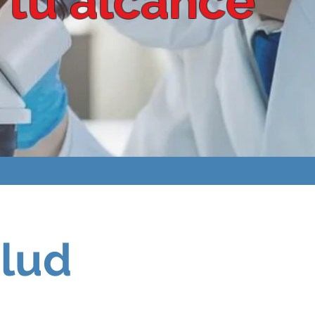
 tu alcance”
alud