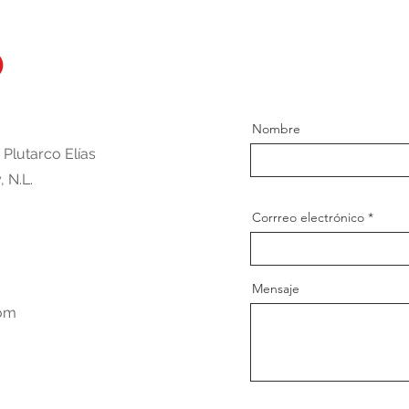
o
Nombre
 Plutarco Elías
 N.L.
Corrreo electrónico
Mensaje
com