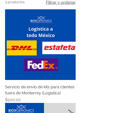
3 productos
Filtrar y ordenar
Servicio de envío de kits para clientes
fuera de Monterrey (Logística)
Precio
$500.00