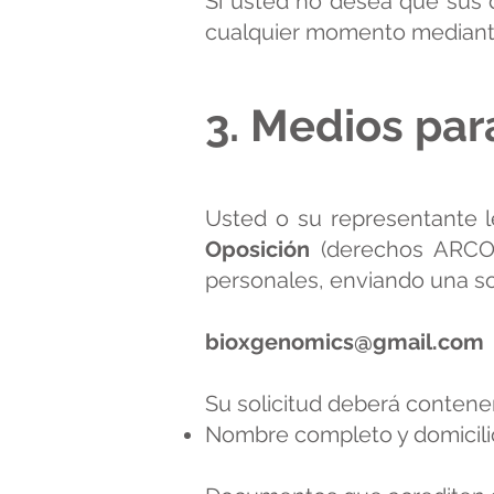
Si usted no desea que sus 
cualquier momento mediante
3. Medios par
Usted o su representante 
Oposición
(derechos ARCO),
personales, enviando una sol
bioxgenomics@gmail.com
Su solicitud deberá contener
Nombre completo y domicilio