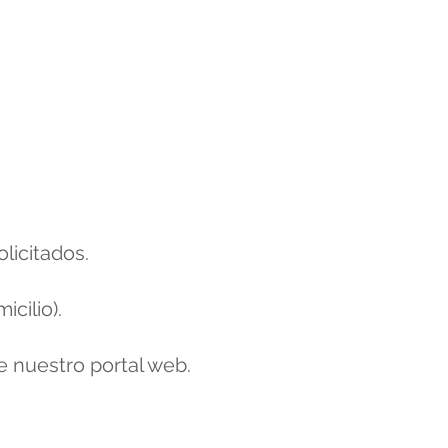
olicitados.
cilio).
e nuestro portal web.