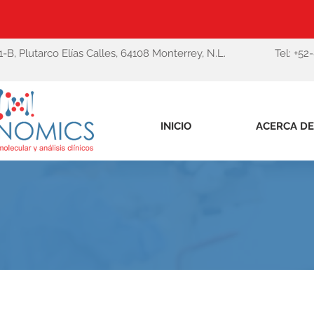
1-B, Plutarco Elías Calles, 64108 Monterrey, N.L.
Tel: +52
INICIO
ACERCA DE