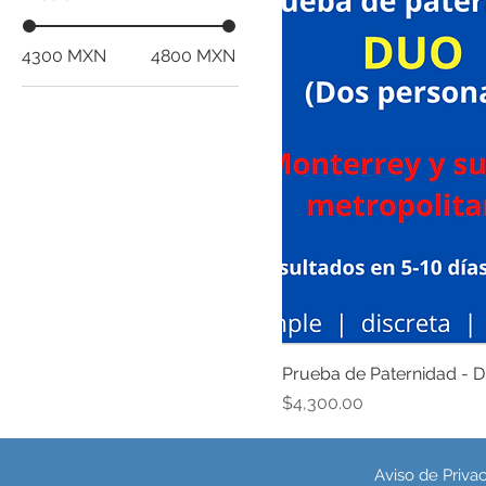
4300 MXN
4800 MXN
Prueba de Paternidad - 
Precio
$4,300.00
Aviso de Priva