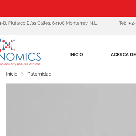
1-B, Plutarco Elías Calles, 64108 Monterrey, N.L.
Tel: +52
INICIO
ACERCA DE
Inicio
Paternidad