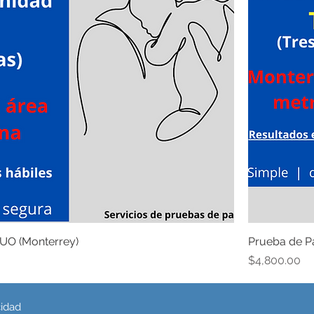
DUO (Monterrey)
Prueba de Pa
Precio
$4,800.00
cidad