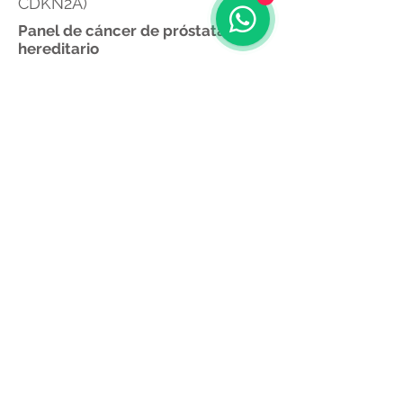
CDKN2A)
Panel de cáncer de próstata
hereditario
Genes HOXB13, BRCA1/2, ATM,
CHEK2 para riesgo en hombres