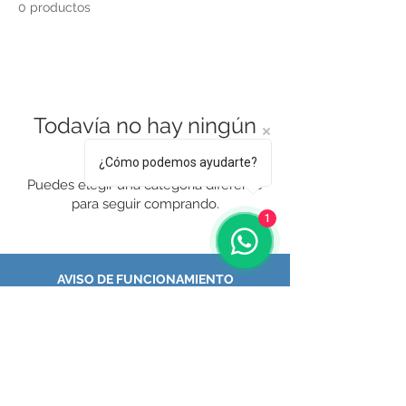
0 productos
Todavía no hay ningún
producto...
¿Cómo podemos ayudarte?
Puedes elegir una categoría diferente
para seguir comprando.
1
AVISO DE FUNCIONAMIENTO
Aviso de Privacidad
COFEPRIS: 2519015036X01156
Responsable Sanitario:
Dra. C.