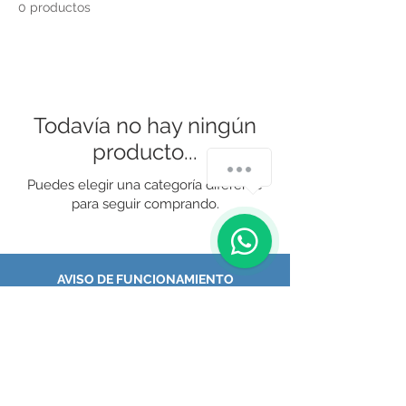
0 productos
Todavía no hay ningún
producto...
¿Cómo podemos ayudarte?
Puedes elegir una categoría diferente
para seguir comprando.
1
AVISO DE FUNCIONAMIENTO
Aviso de Privacidad
COFEPRIS: 2519015036X01156
Responsable Sanitario:
Dra. C.